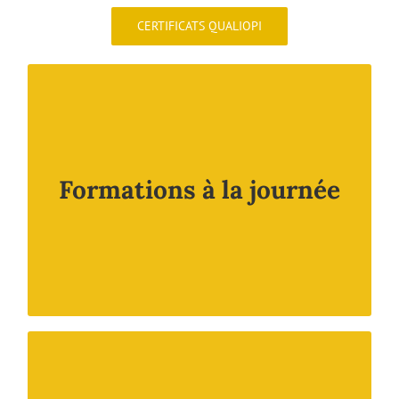
CERTIFICATS QUALIOPI
Réalisées par des Commissaires aux Comptes
assermentés, nos formations sur une journée vous
permettent de maîtriser nos solutions (Niveau 1) et de
vous perfectionner avec des astuces pour simplifier
votre expérience d’utilisation (Niveau 2).
Formations à la journée
Formation Inter-entreprises : 9 personnes à Paris ou
Salon de Provence
Formation Intra-entreprise : 9 personnes dans vos
locaux.
Réalisées par des Commissaires aux Comptes
assermentés, nos formations à distance vous