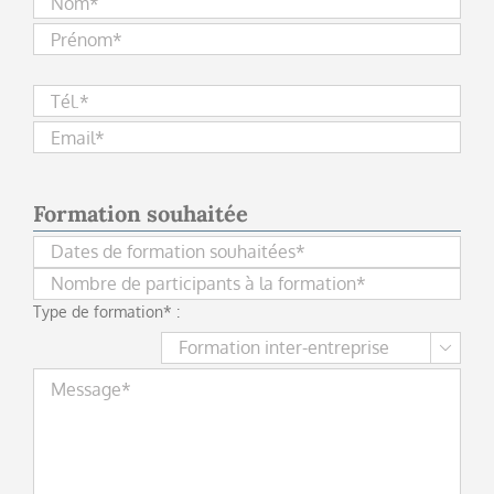
Veuillez
laisser
ce
champ
vide.
Formation souhaitée
Type de formation* :
