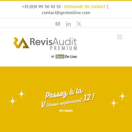
Passer
+33 (0)4 90 56 42 33 -
Demande de contact
|
au
contact@gestonline.com
contenu
YouTube
LinkedIn
X