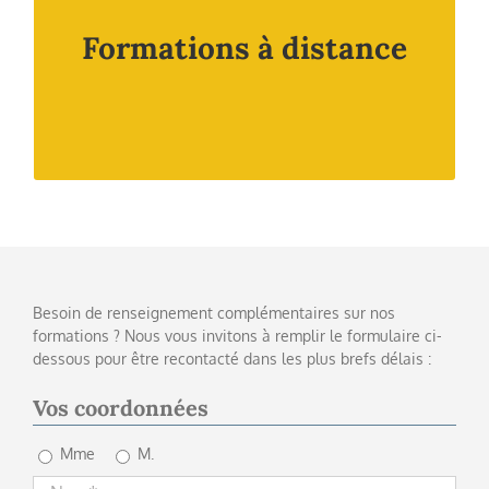
permettent de mieux appréhender nos solutions et
de vous transmettre des astuces pour simplifier votre
Formations à distance
expérience d’utilisation de nos logiciels.
Un cours particulier de 3 heures adapté à vos
besoins et vos contraintes, via une solution web.
Besoin de renseignement complémentaires sur nos
formations ? Nous vous invitons à remplir le formulaire ci-
dessous pour être recontacté dans les plus brefs délais :
Vos coordonnées
Mme
M.