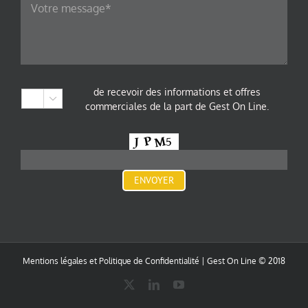
laisser
ce
champ
vide.
de recevoir des informations et offres

commerciales de la part de Gest On Line.
Mentions légales et Politique de Confidentialité
| Gest On Line © 2018
X
LinkedIn
YouTube